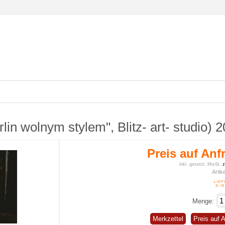
lin wolnym stylem", Blitz- art- studio) 
Preis auf Anf
inkl. gesetzl. MwSt.
z
Artike
Menge:
Merkzettel
Preis auf 