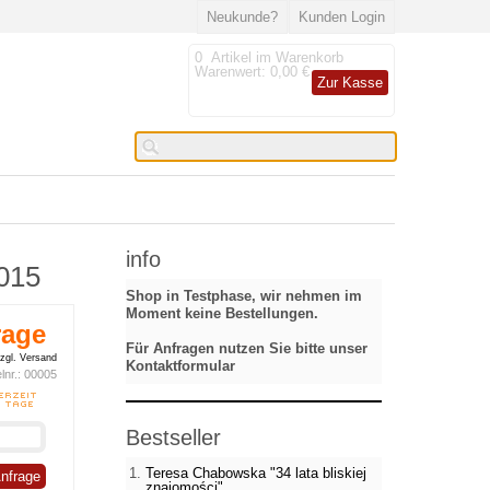
Neukunde?
Kunden Login
0
Artikel im Warenkorb
Warenwert:
0,00 €
Zur Kasse
info
2015
Shop in Testphase, wir nehmen im
Moment keine Bestellungen.
rage
Für Anfragen nutzen Sie bitte unser
zgl. Versand
Kontaktformular
lnr.:
00005
Bestseller
Teresa Chabowska "34 lata bliskiej
Anfrage
znajomości"