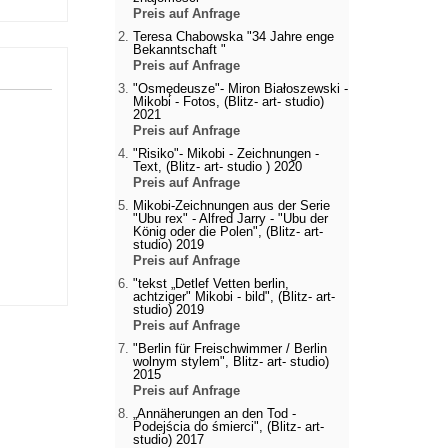
Preis auf Anfrage
Teresa Chabowska "34 Jahre enge
Bekanntschaft "
Preis auf Anfrage
"Osmędeusze"- Miron Białoszewski -
Mikobi - Fotos, (Blitz- art- studio)
2021
Preis auf Anfrage
"Risiko"- Mikobi - Zeichnungen -
Text, (Blitz- art- studio ) 2020
Preis auf Anfrage
Mikobi-Zeichnungen aus der Serie
"Ubu rex" - Alfred Jarry - "Ubu der
König oder die Polen", (Blitz- art-
studio) 2019
Preis auf Anfrage
"tekst „Detlef Vetten berlin,
achtziger" Mikobi - bild", (Blitz- art-
studio) 2019
Preis auf Anfrage
"Berlin für Freischwimmer / Berlin
wolnym stylem", Blitz- art- studio)
2015
Preis auf Anfrage
„Annäherungen an den Tod -
Podejścia do śmierci", (Blitz- art-
studio) 2017