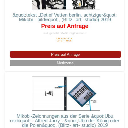
&quot;tekst „Detlef Vetten berlin, achtziger&quot;
Mikobi - bild&quot;, (Blitz- art- studio) 2019
Preis auf Anfrage
inkl. gesetzl. MwSt.
zzgl.Versand
Preis auf Anfrage
Merkzettel
Mikobi-Zeichnungen aus der Serie &quot;Ubu
rex&quot; - Alfred Jarry - &quot;Ubu der König oder
die Polen&quot;, (Blitz- art- studio) 2019