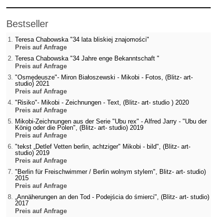
Bestseller
Teresa Chabowska "34 lata bliskiej znajomości"
Preis auf Anfrage
Teresa Chabowska "34 Jahre enge Bekanntschaft "
Preis auf Anfrage
"Osmędeusze"- Miron Białoszewski - Mikobi - Fotos, (Blitz- art-
studio) 2021
Preis auf Anfrage
"Risiko"- Mikobi - Zeichnungen - Text, (Blitz- art- studio ) 2020
Preis auf Anfrage
Mikobi-Zeichnungen aus der Serie "Ubu rex" - Alfred Jarry - "Ubu der
König oder die Polen", (Blitz- art- studio) 2019
Preis auf Anfrage
"tekst „Detlef Vetten berlin, achtziger" Mikobi - bild", (Blitz- art-
studio) 2019
Preis auf Anfrage
"Berlin für Freischwimmer / Berlin wolnym stylem", Blitz- art- studio)
2015
Preis auf Anfrage
„Annäherungen an den Tod - Podejścia do śmierci", (Blitz- art- studio)
2017
Preis auf Anfrage