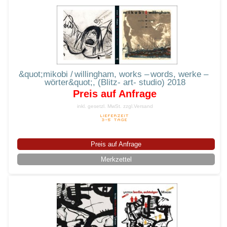
&quot;mikobi / willingham, works – words, werke –
wörter&quot;, (Blitz- art- studio) 2018
Preis auf Anfrage
inkl. gesetzl. MwSt.
zzgl.Versand
Preis auf Anfrage
Merkzettel