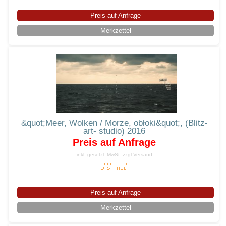
Preis auf Anfrage
Merkzettel
&quot;Meer, Wolken / Morze, obłoki&quot;, (Blitz-
art- studio) 2016
Preis auf Anfrage
inkl. gesetzl. MwSt.
zzgl.Versand
Preis auf Anfrage
Merkzettel