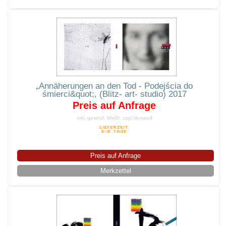
„Annäherungen an den Tod - Podejścia do
śmierci&quot;, (Blitz- art- studio) 2017
Preis auf Anfrage
inkl. gesetzl. MwSt.
zzgl.Versand
Preis auf Anfrage
Merkzettel