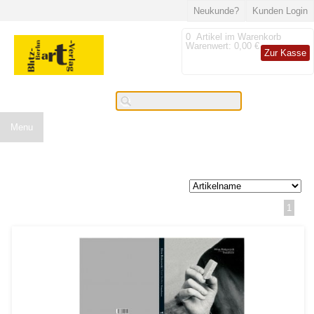
Neukunde?
Kunden Login
0
Artikel im Warenkorb
Warenwert:
0,00 €
Zur Kasse
Menu
1